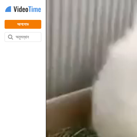
আপলোড
অনুসন্ধান