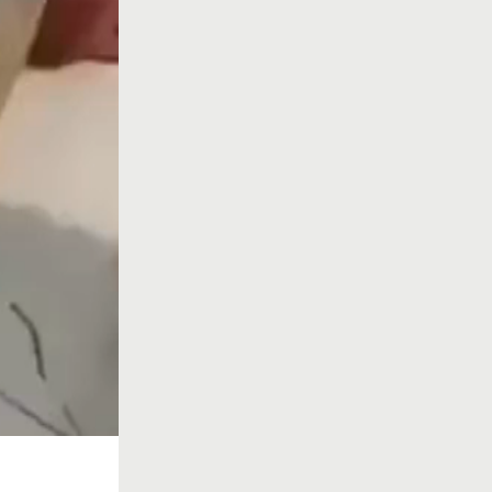
Auto
144p
240p
360p